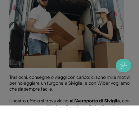
Traslochi, consegne o viaggi con carico: ci sono mille motivi
per noleggiare un furgone a Siviglia, e con Wiber vogliamo
che sia sempre facile.
Il nostro ufficio si trova vicino
all’Aeroporto di Siviglia
, con
accesso diretto all’A-4 e alle principali vie di uscita della
città. Potrai ritirare il tuo furgone senza stress, evitando il
traffico del centro e prendendoti il tempo di adattarti prima
di partire.
Disponiamo di due modelli pensati per esigenze diverse: il