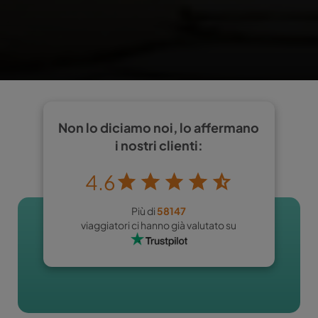
Non lo diciamo noi, lo affermano
i nostri clienti:
4.6
Più di
58147
viaggiatori ci hanno già valutato su