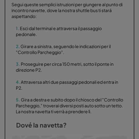
Segui queste semplici istruzioni per giungere al punto di
incontro navette, dove la nostra shuttle bus ti stará
aspettando:
1.
Esci dal terminal e attraversa il passaggio
pedonale.
2.
Girare a sinistra, seguendo le indicazioni per il
"Controllo Parcheggio".
3.
Proseguire per circa 150 metri, sotto il ponte in
direzione P2.
4.
Attraversa altri due passaggi pedonali ed entra in
P2.
5.
Gira a destra e subito dopo il chiosco del "Controllo
Parcheggio," troverai diversi posti auto sotto un tetto.
La nostra navetta ti verrà a prendere lì.
Dové la navetta?