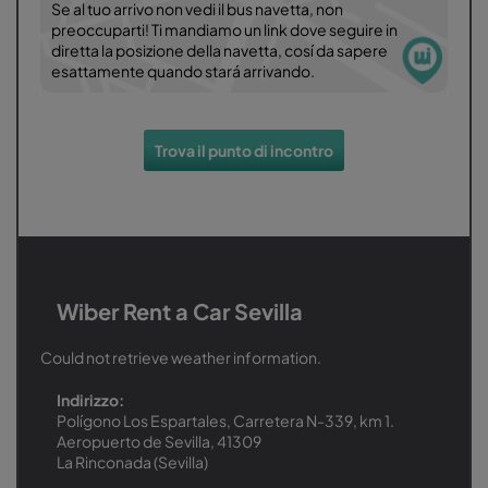
Se al tuo arrivo non vedi il bus navetta, non
preoccuparti! Ti mandiamo un link dove seguire in
diretta la posizione della navetta, cosí da sapere
esattamente quando stará arrivando.
Trova il punto di incontro
Wiber Rent a Car Sevilla
Could not retrieve weather information.
Indirizzo:
Polígono Los Espartales, Carretera N-339, km 1.
Aeropuerto de Sevilla, 41309
La Rinconada (Sevilla)