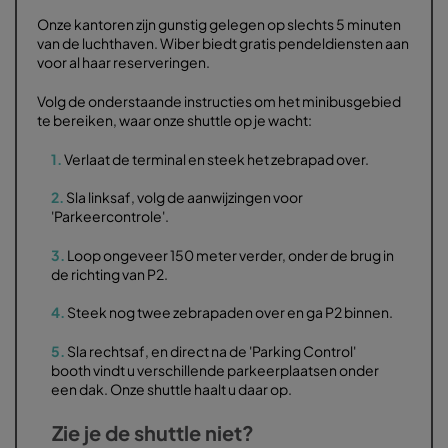
Onze kantoren zijn gunstig gelegen op slechts 5 minuten
van de luchthaven. Wiber biedt gratis pendeldiensten aan
voor al haar reserveringen.
Volg de onderstaande instructies om het minibusgebied
te bereiken, waar onze shuttle op je wacht:
1.
Verlaat de terminal en steek het zebrapad over.
2.
Sla linksaf, volg de aanwijzingen voor
'Parkeercontrole'.
3.
Loop ongeveer 150 meter verder, onder de brug in
de richting van P2.
4.
Steek nog twee zebrapaden over en ga P2 binnen.
5.
Sla rechtsaf, en direct na de 'Parking Control'
booth vindt u verschillende parkeerplaatsen onder
een dak. Onze shuttle haalt u daar op.
Zie je de shuttle niet?