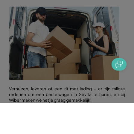
Verhuizen, leveren of een rit met lading – er zijn talloze
redenen om een bestelwagen in Sevilla te huren, en bij
Wiber maken we het je graag gemakkelijk.
Ons kantoor ligt vlak bij de
luchthaven van Sevilla
, met
directe toegang tot de A-4 en de belangrijkste
uitvalswegen van de stad. Haal je bestelwagen op zonder
stress, vermijd het drukke centrum en neem de tijd om