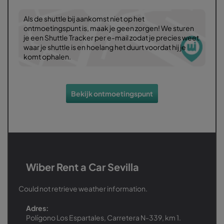
Als de shuttle bij aankomst niet op het
ontmoetingspunt is, maak je geen zorgen! We sturen
je een Shuttle Tracker per e-mail zodat je precies weet
waar je shuttle is en hoelang het duurt voordat hij je
komt ophalen.
Bekijk ontmoetingspunt
Wiber Rent a Car Sevilla
Could not retrieve weather information.
Adres:
Polígono Los Espartales, Carretera N-339, km 1.