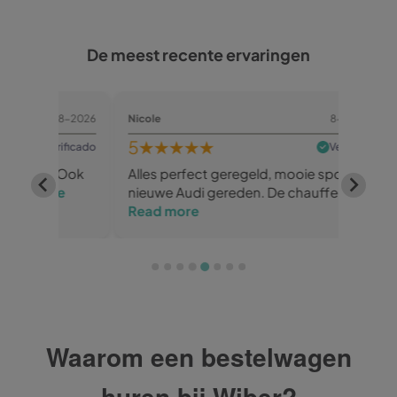
De meest recente ervaringen
-8-2026
Nicole
8-8-2026
Rob Sp
5
★★★★★
5
★
rificado
Verificado
. Ook
Alles perfect geregeld, mooie sportieve
✅ Goed
re
nieuwe Audi gereden. De chauffeurs...
het te
Read more
Waarom een bestelwagen
huren bij Wiber?