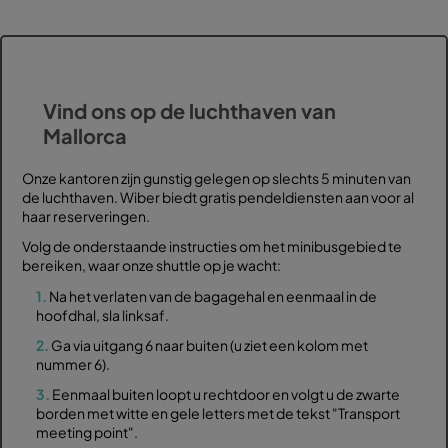
Vind ons op de luchthaven van
Mallorca
Onze kantoren zijn gunstig gelegen op slechts 5 minuten van
de luchthaven. Wiber biedt gratis pendeldiensten aan voor al
haar reserveringen.
Volg de onderstaande instructies om het minibusgebied te
bereiken, waar onze shuttle op je wacht:
1.
Na het verlaten van de bagagehal en eenmaal in de
hoofdhal, sla linksaf.
2.
Ga via uitgang 6 naar buiten (u ziet een kolom met
nummer 6).
3.
Eenmaal buiten loopt u rechtdoor en volgt u de zwarte
borden met witte en gele letters met de tekst "Transport
meeting point".