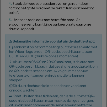
4.
Steek de twee zebrapaden over en ga rechtdoor
richting het grote bord met de tekst "Transport meeting
point".
5.
U ziet een rode deur met hetzelfde bord. Ga
erdoorheen en u komt bij de parkeerplaats waar onze
shuttle u ophaalt.
⚠️ Belangrijke informatie voordat u in de shuttle stapt:
Bij aankomst op het ontmoetingspunt ziet u een auto met
het Wiber-logo en een QR-code, beschikbaar tussen
08:00 en 20:00 (drukste ophaalmomenten).
📱 Als u tussen 08:00 en 20:00 aankomt, is de auto met
QR-code beschikbaar. In dat geval is het noodzakelijk om
de QR-code te scannen om uw volgnummer op uw
telefoon te ontvangen en in de shuttle te kunnen
stappen.
⏱️ Dit duurt slechts enkele seconden en voorkomt
onnodig wachten.
➡️ Komt u buiten deze tijden aan, dan is de auto met QR-
code niet beschikbaar, maar maakt u zich geen zorgen:
dit is volkomen normaal en de service werkt hetzelfde.