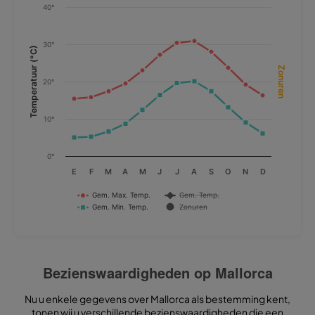
40°
Combination chart with 4 data series.
1990-2020
The chart has 1 X axis displaying categories.
30°
Temperatuur (°C)
The chart has 2 Y axes displaying Temperatuur (°C), and Zonuren.
Zonuren
20°
10°
0°
E
F
M
A
M
J
J
A
S
O
N
D
Gem. Max. Temp.
Gem. Temp.
Gem. Min. Temp.
Zonuren
End of interactive chart.
Bezienswaardigheden op Mallorca
Nu u enkele gegevens over Mallorca als bestemming kent,
tonen wij u verschillende bezienswaardigheden die een