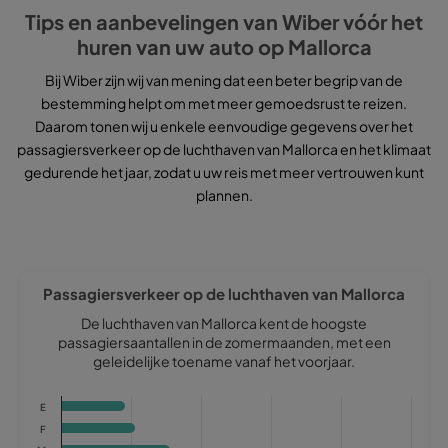
Tips en aanbevelingen van Wiber vóór het
huren van uw auto op Mallorca
Bij Wiber zijn wij van mening dat een beter begrip van de
bestemming helpt om met meer gemoedsrust te reizen.
Daarom tonen wij u enkele eenvoudige gegevens over het
passagiersverkeer op de luchthaven van Mallorca en het klimaat
gedurende het jaar, zodat u uw reis met meer vertrouwen kunt
plannen.
Passagiersverkeer op de luchthaven van Mallorca
De luchthaven van Mallorca kent de hoogste
passagiersaantallen in de zomermaanden, met een
geleidelijke toename vanaf het voorjaar.
Chart
E
Bar chart with 12 bars.
F