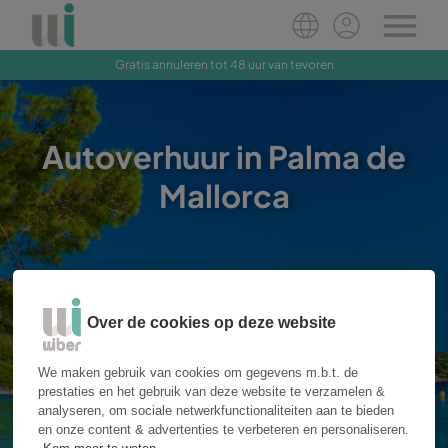
Gratis annuleren tot 48 uur van tevoren
Nu boeken
Autoverhuur in Palma de
Mallorca
Over de cookies op deze website
Locatie
We maken gebruik van cookies om gegevens m.b.t. de
prestaties en het gebruik van deze website te verzamelen &
Ophalen
Teruggave
analyseren, om sociale netwerkfunctionaliteiten aan te bieden
en onze content & advertenties te verbeteren en personaliseren.