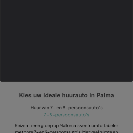
Kies uw ideale huurauto in Palma
Huur van 7- en 9-persoonsauto’s
7 - 9-persoonsauto’s
Reizen in een groep op Mallorca is veel comfortabeler
O
met onze 7- en 9-persoonsauto’s. Met veel ruimte en