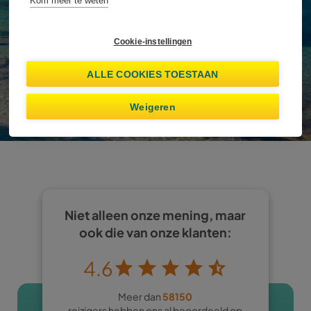
Kom meer te weten
Al geboekt?
Beheer reservering
Toon aanbiedingen
Cookie-instellingen
ALLE COOKIES TOESTAAN
Ik ben minstens 25 jaar oud
Weigeren
Niet alleen onze mening, maar
ook die van onze klanten:
4.6
Meer dan
58150
reizigers hebben ons al beoordeeld op