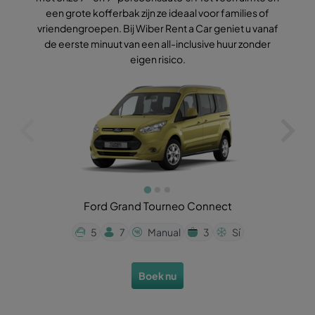
een grote kofferbak zijn ze ideaal voor families of
vriendengroepen. Bij Wiber Rent a Car geniet u vanaf
u
de eerste minuut van een all-inclusive huur zonder
Wi
eigen risico.
Ford Grand Tourneo Connect
5
7
Manual
3
Sí
Boek nu