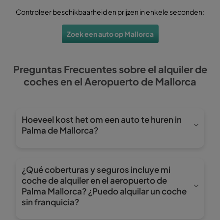
Controleer beschikbaarheid en prijzen in enkele seconden:
Zoek een auto op Mallorca
Preguntas Frecuentes sobre el alquiler de
coches en el Aeropuerto de Mallorca
Hoeveel kost het om een auto te huren in
Palma de Mallorca?
El precio varía según la temporada, el tipo de
vehículo y la tarifa seleccionada. En Wiber Rent a
¿Qué coberturas y seguros incluye mi
Car siempre verás el precio final desde el principio,
coche de alquiler en el aeropuerto de
sin costes ocultos ni sorpresas al recoger tu coche
Palma Mallorca? ¿Puedo alquilar un coche
de alquiler en Mallorca.
sin franquicia?