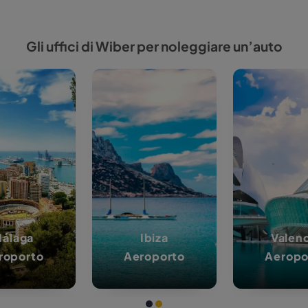
· Pe
2025
· Periodo della prenotazione: Dal 01/10/2025
· Pe
al 31/10/2026
· Gr
· Periodo del noleggio: Dal 01/10/2025 al
· of
zione gratuita
Miglior servizio gara
31/10/2026
· U
· Gruppi di veicoli: A A2 B .
las fechas en cualquier
Basta dare un’occhiata alle 
· Tu
· offerta valida per Tutte le tariffe.
sin penalización.
recensioni online
· Uffici: MALLORCA
· Tutti i noleggi sono soggetti a
termini e
condizioni
di Wiber Rent a Car.
di veicoli e trova esattamente ciò di cui hai bisogno, che sia per un viag
Noleggia ora
renza totale, ti promettiamo che non ci saranno sorprese o costi nascosti
assistenza clienti è sempre disponibile per aiutarti a rendere la tua e
prossimo viaggio e goditi la strada s