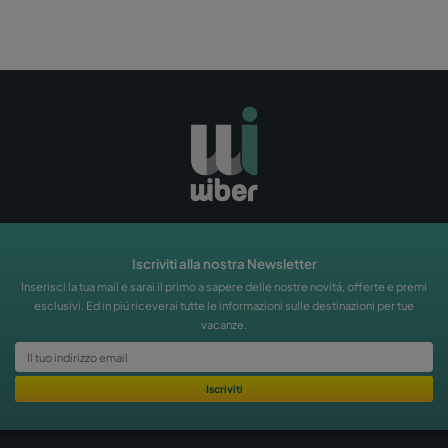
Gli uffici di Wiber per no
Málaga
Ibiza