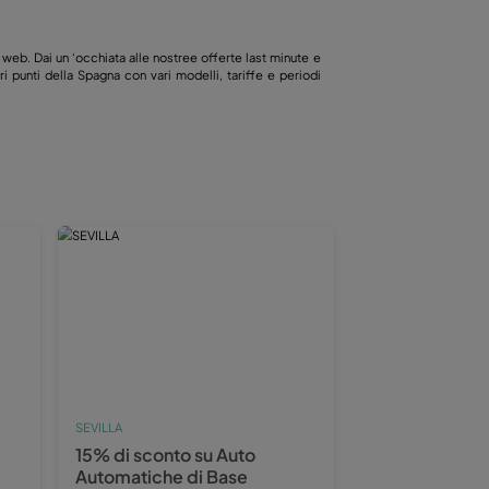
te e promozioni deella nostra pagina web. Dai un ‘occhiata alle nostre
mo auto e furgoni a noleggio in vari punti della Spagna con vari mode
simo noleggio con Wiber Rent a Car!