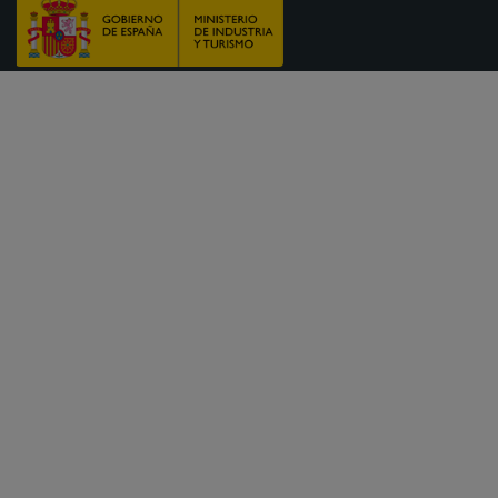
le nostre novitá, offerte e premi
ioni sulle destinazioni per tue
ggia un furgone
Chi siamo
ia un furgone ad Alicante
Domande frequenti (FAQ
ia un furgone a Málaga
Centro assistenza
ia un furgone a Mallorca
Programma di affiliazion
er de furgonetas Ibiza
Programma di fidelizzaz
gio Furgoni Valencia
Chi siamo