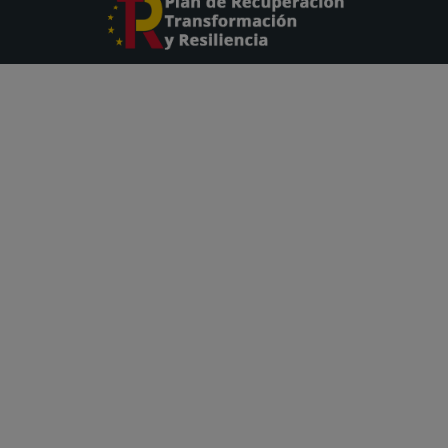
Inserisci la tua mail e sarai il primo a sapere del
esclusivi. Ed in piú riceverai tutte le informaz
vacanze.
Iscriviti
Noleggia un auto
Nole
Noleggia un’auto ad Alicante
Nolegg
Noleggia un’auto a Málaga
Nolegg
eb
Noleggia un’auto a Maiorca
Nolegg
Noleggia un’auto Ibiza
Alquil
Noleggia un’auto a Valencia
Noleg