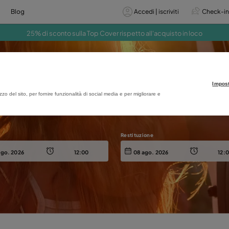
izi
Offerte
Blog
A
 anticipo e ottieni il 10% di sconto
sito
Migliori offerte di nol
estazioni e sull'utilizzo del sito, per fornire funzionalità di social media e per m
Ritiro
Restit