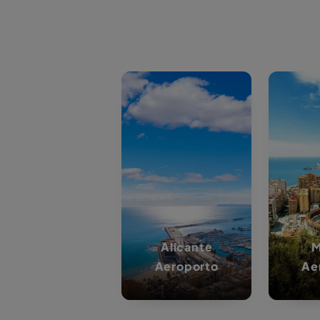
· Periodo della prenotazione: Dal 01/10/
al 31/10/2026
· Periodo del noleggio: Dal 01/10/2025 al
Cancella
31/10/2026
· Gruppi di veicoli: A A2 B .
Cancela o cambia 
· offerta valida per Tutte le tariffe.
momento y 
· Uffici: ALICANTE
· Tutti i noleggi sono soggetti a
termini e
condizioni
di Wiber Rent a Car.
Scopri la nostra selezione 
Noleggia ora
nostra politica di traspa
domande, il nostro team di 