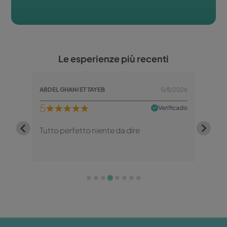
Le esperienze più recenti
/8/2026
ABDEL GHANI ET TAYEB
5/8/2026
5
★★★★★
5
★
rificado
Verificado
rop...
Tutto perfetto niente da dire
Veloci
Read