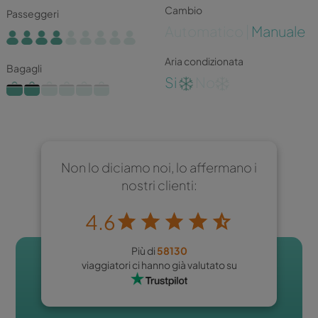
Cambio
Passeggeri
Automatico |
Manuale
Aria condizionata
Bagagli
Si
No
Non lo diciamo noi, lo affermano i
nostri clienti:
4.6
Più di
58130
viaggiatori ci hanno già valutato su