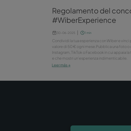
Regolamento d
#WiberExperie
30-06-2025
1 min
Condividi la tua esperienza co
valore di 50 € ogni mese.Pubbl
Instagram, TikTok o Facebook i