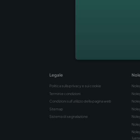
e che mostri un’esperienza ind
Leer más
→