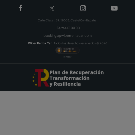
Iscriviti
Noleggia un auto
Nole
Noleggia un’auto ad Alicante
Nolegg
Noleggia un’auto a Málaga
Nolegg
Noleggia un’auto a Maiorca
Nolegg
Noleggia un’auto Ibiza
Alquil
Noleggia un’auto a Valencia
Nolegg
Noleggia un’auto Sevilla
Nolegg
Noleggio auto alla stazione di Siviglia Santa
Justa