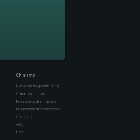
ewsletter
le nostre novitá, offerte e premi
oni sulle destinazioni per tue