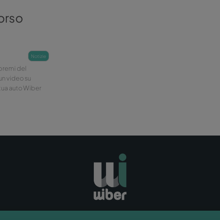
el concorso
nce
notizie
n Wiber e vinci premi del
ica una foto o un video su
n cui appaia la tua auto Wiber