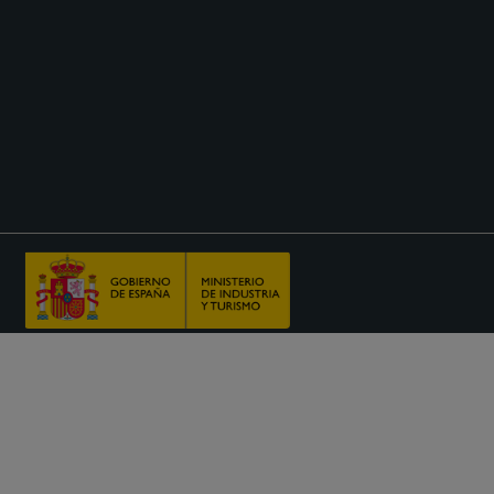
ggia un furgone
Chi siamo
ia un furgone ad Alicante
Domande frequenti (FAQ
ia un furgone a Málaga
Centro assistenza
ia un furgone a Mallorca
Programma di affiliazion
er de furgonetas Ibiza
Programma di fidelizzazi
io Furgoni Valencia
Chi siamo
io Furgoni Siviglia
Auto
Blog