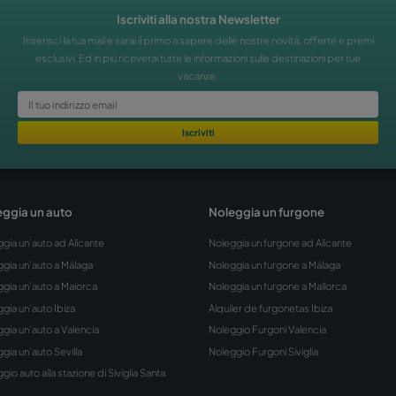
imenticabile.
Iscriviti alla nostra N
Inserisci la tua mail e sarai il primo a sapere del
esclusivi. Ed in piú riceverai tutte le informazi
vacanze.