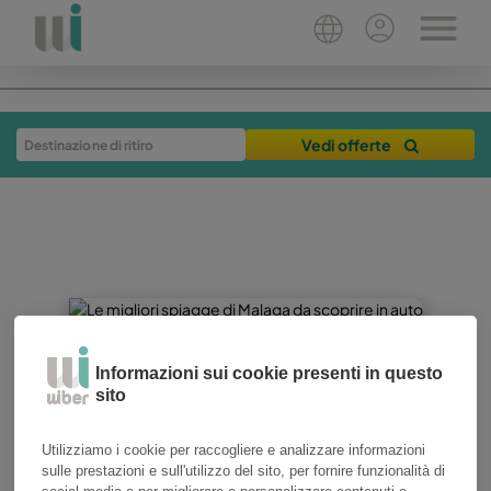
Vedi offerte
Informazioni sui cookie presenti in questo
24-07-2025
8 min
sito
noleggia in modo intelligente
malaga
Utilizziamo i cookie per raccogliere e analizzare informazioni
Le migliori spiagge di
sulle prestazioni e sull'utilizzo del sito, per fornire funzionalità di