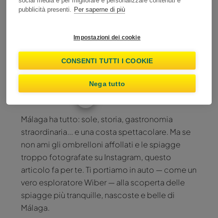
social media e per migliorare e personalizzare contenuti e
pubblicità presenti.
Per saperne di più
Malaga: gemme
nascoste lontano dalla
Impostazioni dei cookie
folla
CONSENTI TUTTI I COOKIE
Nega tutto
Wiber Rent A Car
Málaga ha tutto: sole, storia, gastronomia
straordinaria... e una costa spettacolare. Ma se
non ami gli ombrelloni affollati e le spiagge
troppo fotografate su Instagram, questo
articolo fa per te. Ti portiamo in auto — come un
vero esploratore Wiber — alla scoperta delle
spiagge più tranquille, nascoste e belle di
Málaga.