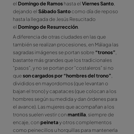
el
Domingo de Ramos
hasta el
Viernes Santo
,
dejando el
Sábado Santo
como día de reposo
hasta la llegada de Jesús Resucitado
el
Domingo de Resurrección
.
A diferencia de otras ciudades en las que
también se realizan procesiones, en Málaga las
sagradas imágenes se portan sobre
“tronos”
,
bastante más grandes que los tradicionales
“pasos”, y no se portan por “costaleros” si no
que
son cargados por “hombres del trono”
,
divididos en mayordomos (que levantan o
bajan el trono) y capataces (que colocan a los
hombres según su medida y dan órdenes para
el avance). Las mujeres que acompañan a los
tronos suelen vestir con
mantilla
, siempre de
encaje, con
peineta
y otros complementos
como peinecillos u horquillas para mantenerla