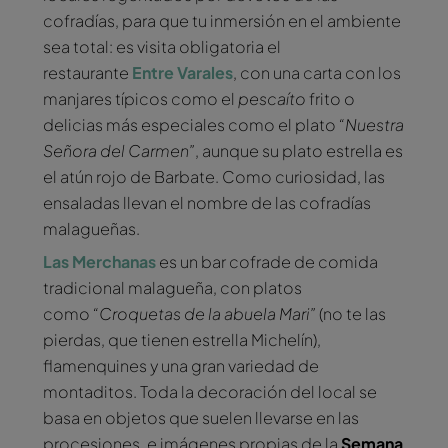
cofradías, para que tu inmersión en el ambiente
sea total: es visita obligatoria el
restaurante
Entre Varales
, con una carta con los
manjares típicos como el
pescaíto
frito o
delicias más especiales como el plato
“Nuestra
Señora del Carmen”
, aunque su plato estrella es
el atún rojo de Barbate. Como curiosidad, las
ensaladas llevan el nombre de las cofradías
malagueñas.
Las Merchanas
es un bar cofrade de comida
tradicional malagueña, con platos
como
“Croquetas de la abuela Mari”
(no te las
pierdas, que tienen estrella Michelín),
flamenquines y una gran variedad de
montaditos. Toda la decoración del local se
basa en objetos que suelen llevarse en las
procesiones, e imágenes propias de la
Semana