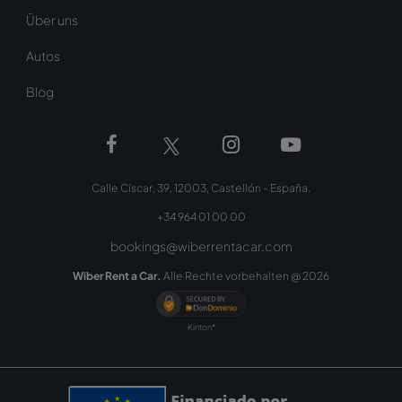
Über uns
Autos
Blog
Calle Ciscar, 39, 12003, Castellón - España.
+34 964 01 00 00
bookings@wiberrentacar.com
Wiber Rent a Car.
Alle Rechte vorbehalten @
2026
Kinton*