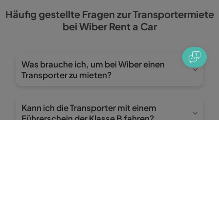
Häufig gestellte Fragen zur Transportermiete
bei Wiber Rent a Car
Was brauche ich, um bei Wiber einen
Transporter zu mieten?
Du benötigst nur deinen Personalausweis oder
Reisepass, einen gültigen Führerschein der Klasse
Kann ich die Transporter mit einem
B in Spanien und eine Kredit- oder Debitkarte auf
Führerschein der Klasse B fahren?
deinen Namen.
Ja, alle unsere Transporter dürfen mit einem
normalen Pkw-Führerschein (Klasse B) gefahren
Wie viel kostet es, einen Transporter bei
werden, da ihr zulässiges Gesamtgewicht 3.500 kg
Wiber zu mieten?
nicht überschreitet.
Der Preis hängt vom Modell und der Mietdauer ab.
Mit unserem All Inclusive-Tarif ist jedoch alles
Kann ich einen Transporter nur für einen
abgedeckt: Vollkasko ohne Selbstbeteiligung und
Tag mieten?
ohne Kaution.