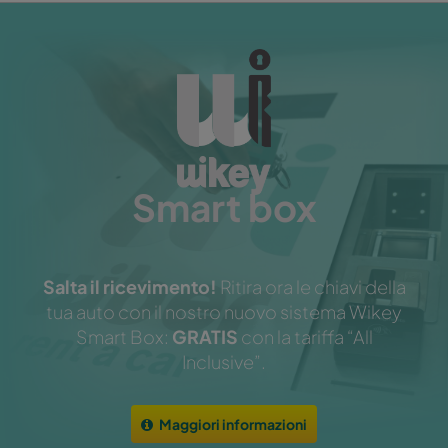
Smart box
Salta il ricevimento!
Ritira ora le chiavi della
tua auto con il nostro nuovo sistema Wikey
Smart Box:
GRATIS
con la tariffa “All
Inclusive”.
Maggiori informazioni