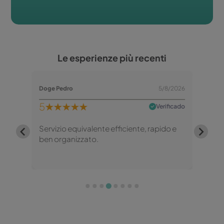
Le esperienze più recenti
/8/2026
Doge Pedro
5/8/2026
MARCO
5
★★★★★
5
★
rificado
Verificado
ti...
Servizio equivalente efficiente, rapido e
Servi
ben organizzato.