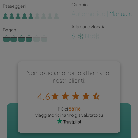
Cambio
Passeggeri
Automatico |
Manuale
Aria condizionata
Bagagli
Si
No
Non lo diciamo noi, lo affermano i
nostri clienti:
4.6
Più di
58118
viaggiatori ci hanno già valutato su