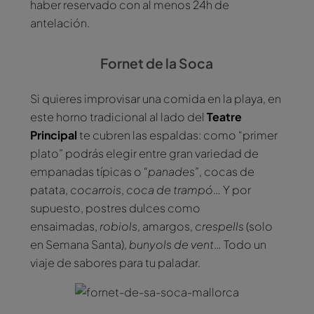
haber reservado con al menos 24h de
antelación.
Fornet de la Soca
Si quieres improvisar una comida en la playa, en
este horno tradicional al lado del
Teatre
Principal
te cubren las espaldas: como “primer
plato” podrás elegir entre gran variedad de
empanadas típicas o
“panades”
, cocas de
patata,
cocarrois
,
coca de trampó
… Y por
supuesto, postres dulces como
ensaimadas,
robiols
, amargos,
crespells
(solo
en Semana Santa),
bunyols de vent
… Todo un
viaje de sabores para tu paladar.