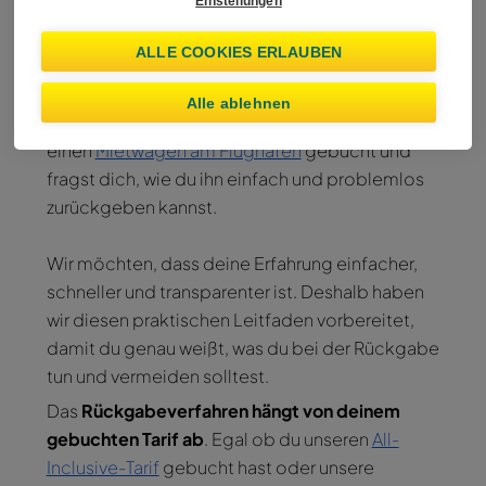
stressfrei zurückgibt
Einstellungen
ALLE COOKIES ERLAUBEN
Wiber Rent A Car
Alle ablehnen
Du planst bereits das Ende deiner Reise, hast
einen
Mietwagen am Flughafen
gebucht und
fragst dich, wie du ihn einfach und problemlos
zurückgeben kannst.
Wir möchten, dass deine Erfahrung einfacher,
schneller und transparenter ist. Deshalb haben
wir diesen praktischen Leitfaden vorbereitet,
damit du genau weißt, was du bei der Rückgabe
tun und vermeiden solltest.
Das
Rückgabeverfahren hängt von deinem
gebuchten Tarif ab
. Egal ob du unseren
All-
Inclusive-Tarif
gebucht hast oder unsere