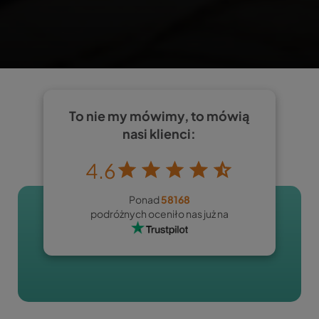
To nie my mówimy, to mówią
nasi klienci:
4.6
Ponad
58168
podróżnych oceniło nas już na