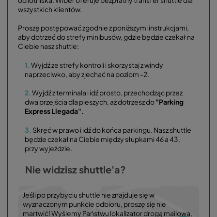
wszystkich klientów.
Proszę postępować zgodnie z poniższymi instrukcjami,
aby dotrzeć do strefy minibusów, gdzie będzie czekał na
Ciebie nasz shuttle:
1.
Wyjdź ze strefy kontroli i skorzystaj z windy
naprzeciwko, aby zjechać na poziom -2.
2.
Wyjdź z terminala i idź prosto, przechodząc przez
dwa przejścia dla pieszych, aż dotrzesz do
"Parking
Express Llegada".
3.
Skręć w prawo i idź do końca parkingu. Nasz shuttle
będzie czekał na Ciebie między słupkami 46 a 43,
przy wyjeździe.
Nie widzisz shuttle'a?
Jeśli po przybyciu shuttle nie znajduje się w
wyznaczonym punkcie odbioru, proszę się nie
martwić! Wyślemy Państwu lokalizator drogą mailową,