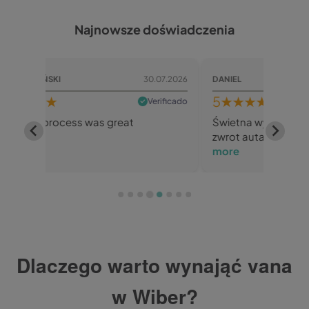
Najnowsze doświadczenia
.07.2026
DANIEL
25.07.2026
MIROS
5
★★★★★
5
★
rificado
Verificado
Świetna wypożyczalnia. Szybki odbiór i
Everyt
zwrot auta. Opcja All Inclusive...
Read
more
Dlaczego warto wynająć vana
w Wiber?