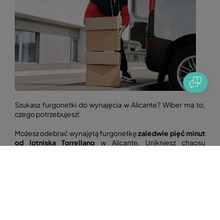
Szukasz furgonetki do wynajęcia w Alicante? Wiber ma to,
czego potrzebujesz!
Możesz odebrać wynajętą furgonetkę
zaledwie pięć minut
od lotniska Torrellano
w Alicante. Unikniesz chaosu
panującego zarówno w centrum miasta, jak i na lotnisku. W
naszych przestronnych obiektach będziesz miał czas, aby
przyzwyczaić się do furgonetki przed wyruszeniem w trasę.
W Wiber oferujemy dwa rodzaje furgonetek do wynajęcia:
Ford Transit Custom FT 280 (6m³) i Ford Transit Van FT 350
(10m³).
Oba modele świetnie sprawdzają się zarówno do
przeprowadzek, jak i dostaw, ponieważ ich pojemność