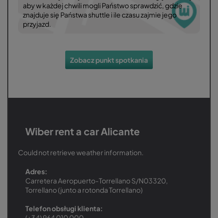
aby w każdej chwili mogli Państwo sprawdzić, gdzie
znajduje się Państwa shuttle i ile czasu zajmie jego
przyjazd.
Zobacz punkt spotkania
Wiber rent a car Alicante
Could not retrieve weather information.
Adres:
Carretera Aeropuerto-Torrellano S/N03320,
Torrellano (junto a rotonda Torrellano)
Telefon obsługi klienta:
(+34) 964 010 000