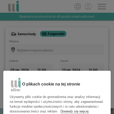
Zarezerwuj teraz
Bezpłatne anulowanie do 48 godzin przed odbiorem
Furgonetki
Samochody
Miejsce
Odbiór
Zwrot
Już zarezerwowałeś?
Zarządzaj rezerwacją
O plikach cookie na tej stronie
Pokaż oferty
Używamy pliki cookie do gromadzenia oraz analizy informacji
Mam co najmniej 25 lat
na temat wydajności i użyteczności strony, aby zagwarantować
funkcje mediów społecznościowych i w celu udoskonalenia i
dostosowania treści oraz reklam.
Dowiedz się więcej