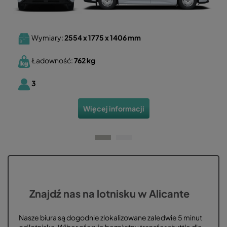
Wymiary:
2554 x 1775 x 1406
mm
Ładowność:
762 kg
3
Więcej informacji
Znajdź nas na lotnisku w Alicante
Nasze biura są dogodnie zlokalizowane zaledwie 5 minut
od lotniska. Wiber oferuje bezpłatny transfer shuttle dla