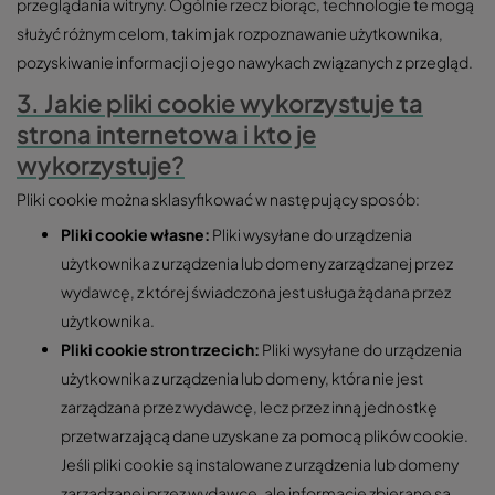
przeglądania witryny. Ogólnie rzecz biorąc, technologie te mogą
służyć różnym celom, takim jak rozpoznawanie użytkownika,
pozyskiwanie informacji o jego nawykach związanych z przegląd.
3. Jakie pliki cookie wykorzystuje ta
strona internetowa i kto je
wykorzystuje?
Pliki cookie można sklasyfikować w następujący sposób:
Pliki cookie własne:
Pliki wysyłane do urządzenia
użytkownika z urządzenia lub domeny zarządzanej przez
wydawcę, z której świadczona jest usługa żądana przez
użytkownika.
Pliki cookie stron trzecich:
Pliki wysyłane do urządzenia
użytkownika z urządzenia lub domeny, która nie jest
zarządzana przez wydawcę, lecz przez inną jednostkę
przetwarzającą dane uzyskane za pomocą plików cookie.
Jeśli pliki cookie są instalowane z urządzenia lub domeny
zarządzanej przez wydawcę, ale informacje zbierane są