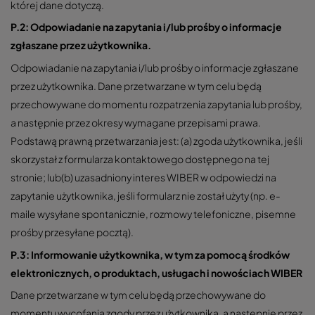
której dane dotyczą.
P.2: Odpowiadanie na zapytania i/lub prośby o informacje
zgłaszane przez użytkownika.
Odpowiadanie na zapytania i/lub prośby o informacje zgłaszane
przez użytkownika. Dane przetwarzane w tym celu będą
przechowywane do momentu rozpatrzenia zapytania lub prośby,
a następnie przez okresy wymagane przepisami prawa.
Podstawą prawną przetwarzania jest: (a) zgoda użytkownika, jeśli
skorzystał z formularza kontaktowego dostępnego na tej
stronie; lub(b) uzasadniony interes WIBER w odpowiedzi na
zapytanie użytkownika, jeśli formularz nie został użyty (np. e-
maile wysyłane spontanicznie, rozmowy telefoniczne, pisemne
prośby przesyłane pocztą).
P.3: Informowanie użytkownika, w tym za pomocą środków
elektronicznych, o produktach, usługach i nowościach WIBER
Dane przetwarzane w tym celu będą przechowywane do
momentu wycofania zgody przez użytkownika, a następnie przez