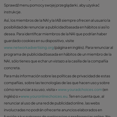
Sprawdź menu pomocy swojej przeglądarki, aby uzyskać
instrukcje.
Así, los miembros de la NAI y la IAB siempre ofrecen al usuario la
posibilidad de renunciar a publicidad basada en hábitos si así lo
desea. Para identificar miembros de la NAI que podrían haber
guardado cookies en su dispositivo, visite
www.networkadvertising.org
(página en inglés). Para renunciar al
programa de publicidad basada en hábitos de un miembro de la
NAI, sólo tienes que echar un vistazo a la casilla de la compañía
concreta.
Para más información sobre las políticas de privacidad de estas
compañías, sobre las tecnologías de las que hacen uso y sobre
cómo renunciar a su uso, visita >
www.youradchoices.com
(en
inglés) o >
www.youronlinechoices.eu
. Ten en cuenta que, al
renunciar al uso de una red de publicidad online, las webs
involucradas no podrán ofrecerte anuncios elaborados en
función a tus patrones de exploracion o preferencias online. No