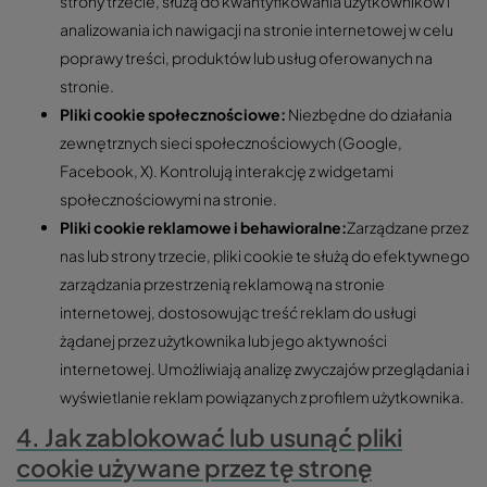
strony trzecie, służą do kwantyfikowania użytkowników i
analizowania ich nawigacji na stronie internetowej w celu
poprawy treści, produktów lub usług oferowanych na
stronie.
Pliki cookie społecznościowe:
Niezbędne do działania
zewnętrznych sieci społecznościowych (Google,
Facebook, X). Kontrolują interakcję z widgetami
społecznościowymi na stronie.
Pliki cookie reklamowe i behawioralne:
Zarządzane przez
nas lub strony trzecie, pliki cookie te służą do efektywnego
zarządzania przestrzenią reklamową na stronie
internetowej, dostosowując treść reklam do usługi
żądanej przez użytkownika lub jego aktywności
internetowej. Umożliwiają analizę zwyczajów przeglądania i
wyświetlanie reklam powiązanych z profilem użytkownika.
4. Jak zablokować lub usunąć pliki
cookie używane przez tę stronę