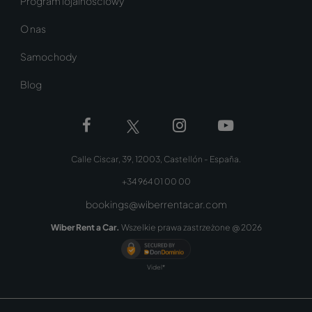
Program lojalnościowy
O nas
Samochody
Blog
Calle Ciscar, 39, 12003, Castellón - España.
+34 964 01 00 00
bookings@wiberrentacar.com
Wiber Rent a Car.
Wszelkie prawa zastrzeżone @
2026
Videl*