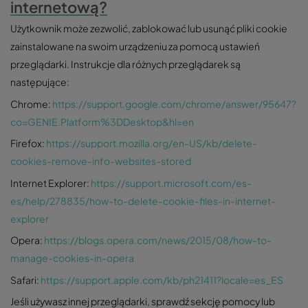
internetową?
Użytkownik może zezwolić, zablokować lub usunąć pliki cookie
zainstalowane na swoim urządzeniu za pomocą ustawień
przeglądarki. Instrukcje dla różnych przeglądarek są
następujące:
Chrome:
https://support.google.com/chrome/answer/95647?
co=GENIE.Platform%3DDesktop&hl=en
Firefox:
https://support.mozilla.org/en-US/kb/delete-
cookies-remove-info-websites-stored
Internet Explorer:
https://support.microsoft.com/es-
es/help/278835/how-to-delete-cookie-files-in-internet-
explorer
Opera:
https://blogs.opera.com/news/2015/08/how-to-
manage-cookies-in-opera
Safari:
https://support.apple.com/kb/ph21411?locale=es_ES
Jeśli używasz innej przeglądarki, sprawdź sekcję pomocy lub