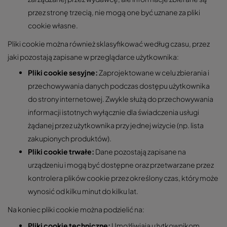
przez stronę trzecią, nie mogą one być uznane za pliki
cookie własne.
Pliki cookie można również sklasyfikować według czasu, przez
jaki pozostają zapisane w przeglądarce użytkownika:
Pliki cookie sesyjne:
Zaprojektowane w celu zbierania i
przechowywania danych podczas dostępu użytkownika
do strony internetowej. Zwykle służą do przechowywania
informacji istotnych wyłącznie dla świadczenia usługi
żądanej przez użytkownika przy jednej wizycie (np. lista
zakupionych produktów).
Pliki cookie trwałe:
Dane pozostają zapisane na
urządzeniu i mogą być dostępne oraz przetwarzane przez
kontrolera plików cookie przez określony czas, który może
wynosić od kilku minut do kilku lat.
Na koniec pliki cookie można podzielić na:
Pliki cookie techniczne:
Umożliwiają użytkownikom