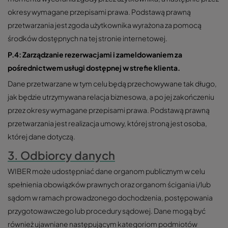
okresy wymagane przepisami prawa. Podstawą prawną
przetwarzania jest zgoda użytkownika wyrażona za pomocą
środków dostępnych na tej stronie internetowej.
P.4: Zarządzanie rezerwacjami i zameldowaniem za
pośrednictwem usługi dostępnej w strefie klienta.
Dane przetwarzane w tym celu będą przechowywane tak długo,
jak będzie utrzymywana relacja biznesowa, a po jej zakończeniu
przez okresy wymagane przepisami prawa. Podstawą prawną
przetwarzania jest realizacja umowy, której stroną jest osoba,
której dane dotyczą.
3. Odbiorcy danych
WIBER może udostępniać dane organom publicznym w celu
spełnienia obowiązków prawnych oraz organom ścigania i/lub
sądom w ramach prowadzonego dochodzenia, postępowania
przygotowawczego lub procedury sądowej. Dane mogą być
również ujawniane następującym kategoriom podmiotów