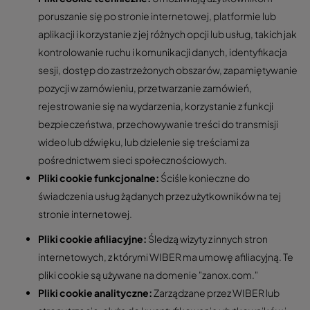
poruszanie się po stronie internetowej, platformie lub
aplikacji i korzystanie z jej różnych opcji lub usług, takich jak
kontrolowanie ruchu i komunikacji danych, identyfikacja
sesji, dostęp do zastrzeżonych obszarów, zapamiętywanie
pozycji w zamówieniu, przetwarzanie zamówień,
rejestrowanie się na wydarzenia, korzystanie z funkcji
bezpieczeństwa, przechowywanie treści do transmisji
wideo lub dźwięku, lub dzielenie się treściami za
pośrednictwem sieci społecznościowych.
Pliki cookie funkcjonalne:
Ściśle konieczne do
świadczenia usług żądanych przez użytkowników na tej
stronie internetowej.
Pliki cookie afiliacyjne:
Śledzą wizyty z innych stron
internetowych, z którymi WIBER ma umowę afiliacyjną. Te
pliki cookie są używane na domenie "zanox.com."
Pliki cookie analityczne:
Zarządzane przez WIBER lub