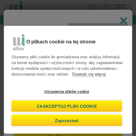
×
25% zniżki na Top Cover w porównaniu do rezerwacji na miejscu
Mam już konto
Utwórz konto
Twoja pierwsza nagroda jako
O plikach cookie na tej stronie
Wiber Star już tu jest
O
Używamy pliki cookie do gromadzenia oraz analizy informacji
na temat wydajności i użyteczności strony, aby zagwarantować
Adres e-mail
funkcje mediów społecznościowych i w celu udoskonalenia i
Wybierz kierunek i pobierz swój ekskluzywny tajny przewodnik z
dostosowania treści oraz reklam.
Dowiedz się więcej
wyjątkowymi miejscami, trasami samochodowymi i lokalnymi
rekomendacjami, aby w pełni cieszyć się podróżą.
Ustawienia plików cookie
Wybierz kierunek:
ZAAKCEPTUJ PLIKI COOKIE
Wyślemy tymczasowy kod na adres e-mail, aby mogli się
Ibiza
Málaga
Zaprzeczać
Państwo zalogować.