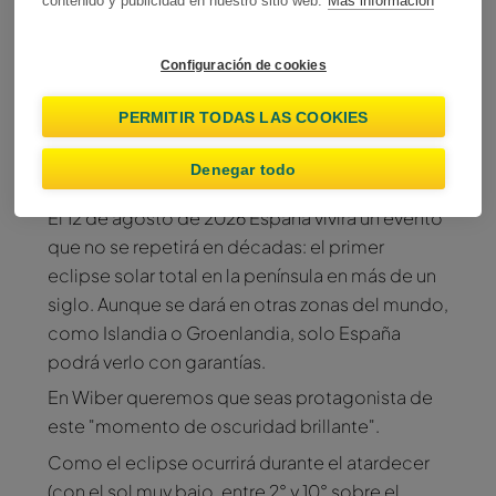
contenido y publicidad en nuestro sitio web.
Más información
solar total 2026 desde
Configuración de cookies
tu coche de alquiler
PERMITIR TODAS LAS COOKIES
Denegar todo
Wiber Rent A Car
El 12 de agosto de 2026 España vivirá un evento
que no se repetirá en décadas: el primer
eclipse solar total en la península en más de un
siglo. Aunque se dará en otras zonas del mundo,
como Islandia o Groenlandia, solo España
podrá verlo con garantías.
En Wiber queremos que seas protagonista de
este "momento de oscuridad brillante".
Como el eclipse ocurrirá durante el atardecer
(con el sol muy bajo, entre 2° y 10° sobre el