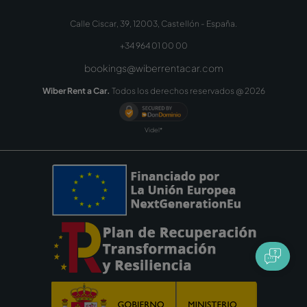
Calle Ciscar, 39, 12003, Castellón - España.
+34 964 01 00 00
bookings@wiberrentacar.com
Wiber Rent a Car.
Todos los derechos reservados @
2026
Videl*