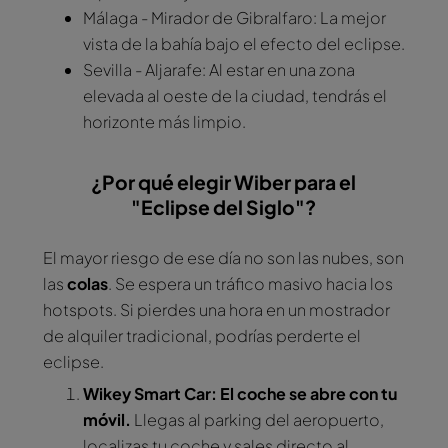
Málaga - Mirador de Gibralfaro: La mejor
vista de la bahía bajo el efecto del eclipse.
Sevilla - Aljarafe: Al estar en una zona
elevada al oeste de la ciudad, tendrás el
horizonte más limpio.
¿Por qué elegir Wiber para el
"Eclipse del Siglo"?
El mayor riesgo de ese día no son las nubes, son
las
colas
. Se espera un tráfico masivo hacia los
hotspots. Si pierdes una hora en un mostrador
de alquiler tradicional, podrías perderte el
eclipse.
Wikey Smart Car: El coche se abre con tu
móvil.
Llegas al parking del aeropuerto,
localizas tu coche y sales directo al