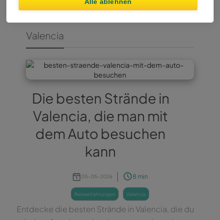
Alle ablehnen
Valencia
Die besten Strände in
Valencia, die man mit
dem Auto besuchen
kann
8 min
05-05-2026
reiseerfahrungen
valencia
Entdecke die besten Strände in Valencia, die du