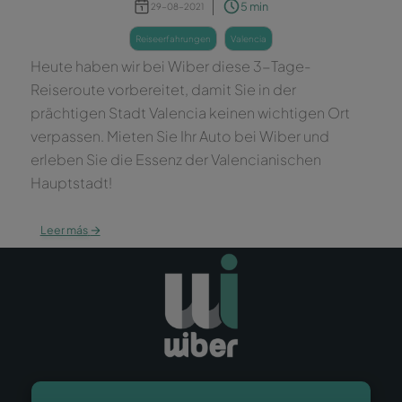
5 min
29-08-2021
reiseerfahrungen
valencia
Heute haben wir bei Wiber diese 3-Tage-
Reiseroute vorbereitet, damit Sie in der
prächtigen Stadt Valencia keinen wichtigen Ort
verpassen. Mieten Sie Ihr Auto bei Wiber und
erleben Sie die Essenz der Valencianischen
Hauptstadt!
→
Leer más