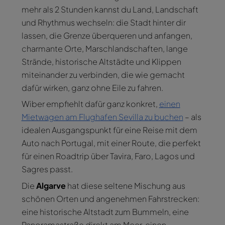
mehr als 2 Stunden kannst du Land, Landschaft
und Rhythmus wechseln: die Stadt hinter dir
lassen, die Grenze überqueren und anfangen,
charmante Orte, Marschlandschaften, lange
Strände, historische Altstädte und Klippen
miteinander zu verbinden, die wie gemacht
dafür wirken, ganz ohne Eile zu fahren.
Wiber empfiehlt dafür ganz konkret,
einen
Mietwagen am Flughafen Sevilla zu buchen
– als
idealen Ausgangspunkt für eine Reise mit dem
Auto nach Portugal, mit einer Route, die perfekt
für einen Roadtrip über Tavira, Faro, Lagos und
Sagres passt.
Die
Algarve
hat diese seltene Mischung aus
schönen Orten und angenehmen Fahrstrecken:
eine historische Altstadt zum Bummeln, eine
Panoramastraße direkt am Meer, einen