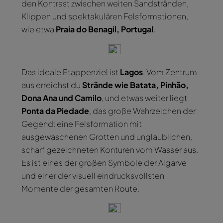
den Kontrast zwischen weiten Sandstränden,
Klippen und spektakulären Felsformationen,
wie etwa
Praia do Benagil, Portugal
.
Das ideale Etappenziel ist
Lagos
. Vom Zentrum
aus erreichst du
Strände wie Batata, Pinhão,
Dona Ana und Camilo
, und etwas weiter liegt
Ponta da Piedade
, das große Wahrzeichen der
Gegend: eine Felsformation mit
ausgewaschenen Grotten und unglaublichen,
scharf gezeichneten Konturen vom Wasser aus.
Es ist eines der großen Symbole der Algarve
und einer der visuell eindrucksvollsten
Momente der gesamten Route.