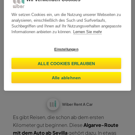
dem Mietwagen ab
Wir setzen Cookies ein, um die Nutzung unserer Webseiten zu
analysieren, einschließlich des Such und Surfverlaufs,
Sevilla: was du tun
Suchbegriffen und Ihnen auf Ihr Nutzungsverhalten angepasste
Informationen anbieten zu können.
Lernen Sie mehr
kannst, was du sehen
Einstellungen
solltest, wo du
ALLE COOKIES ERLAUBEN
anhalten und
Alle ablehnen
übernachten kannst
Wiber Rent A Car
Es gibt Reisen, die schon ab dem ersten
Kilometer gut beginnen. Diese
Algarve-Route
mit dem Auto ab Sevilla
gehört dazu. In etwas