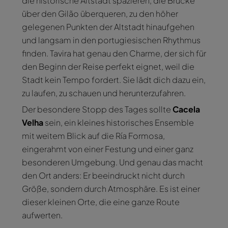
die historische Altstadt spazieren, die Brücke
über den Gilão überqueren, zu den höher
gelegenen Punkten der Altstadt hinaufgehen
und langsam in den portugiesischen Rhythmus
finden. Tavira hat genau den Charme, der sich für
den Beginn der Reise perfekt eignet, weil die
Stadt kein Tempo fordert. Sie lädt dich dazu ein,
zu laufen, zu schauen und herunterzufahren.
Der besondere Stopp des Tages sollte
Cacela
Velha
sein, ein kleines historisches Ensemble
mit weitem Blick auf die Ría Formosa,
eingerahmt von einer Festung und einer ganz
besonderen Umgebung. Und genau das macht
den Ort anders: Er beeindruckt nicht durch
Größe, sondern durch Atmosphäre. Es ist einer
dieser kleinen Orte, die eine ganze Route
aufwerten.