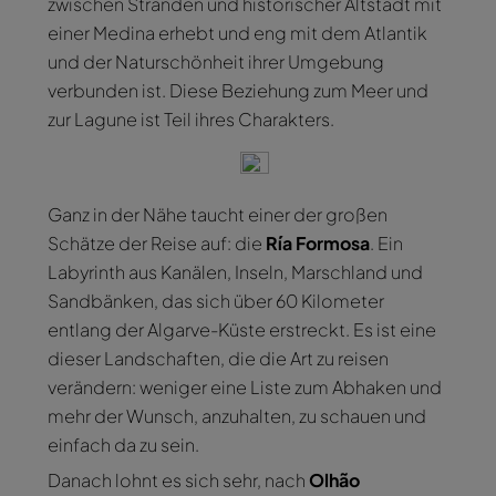
zwischen Stränden und historischer Altstadt mit
einer Medina erhebt und eng mit dem Atlantik
und der Naturschönheit ihrer Umgebung
verbunden ist. Diese Beziehung zum Meer und
zur Lagune ist Teil ihres Charakters.
Ganz in der Nähe taucht einer der großen
Schätze der Reise auf: die
Ría Formosa
. Ein
Labyrinth aus Kanälen, Inseln, Marschland und
Sandbänken, das sich über 60 Kilometer
entlang der Algarve-Küste erstreckt. Es ist eine
dieser Landschaften, die die Art zu reisen
verändern: weniger eine Liste zum Abhaken und
mehr der Wunsch, anzuhalten, zu schauen und
einfach da zu sein.
Danach lohnt es sich sehr, nach
Olhão