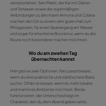
weiterzufahren. Sein Markt, der Kai mit Gärten
und Terrassen sowie die regelmäßigen
Verbindungen zu den Inseln Armona und Culatra
machen den Ort zu einem sehr guten Halt zum
Mittagessen, für einen Spaziergang am Wasser
und sogar für eine kleine Bootstour, wenn du die
Route noch besonderer machen möchtest.
Wo du am zweiten Tag
übernachten kannst
Hier gibt es zwei Optionen. Faro passt besser,
wenn du eine praktische und städtischere Basis
suchst. Olhão ist besser, wenn du mehr lokales
und maritimes Ambiente möchtest. Beide
funktionieren; der Unterschied liegt im
Charakter, den du dem Abend geben willst.