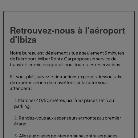
Retrouvez-nous à l'aéroport
d'Ibiza
Notre bureau est idéalement situé à seulement 5 minutes
de l'aéroport. Wiber Rent a Car propose un service de
transfert en minibus gratuit pour toutes les réservations.
S'il vous plaît, suivez les intructions explqués dessous afin
de repérer la zone des navetters, où la notre vous
attendera :
1.
Marchez 40/50 mètres jusu'à les places 1 et 5 du
parking.
2.
Rendez-vous aux ascenseurs et montez au premier
étage.
3.
Allez aux places peintes en jaune, entre les places