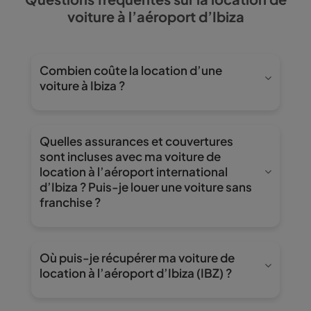
voiture à l’aéroport d’Ibiza
Combien coûte la location d’une
voiture à Ibiza ?
El precio varía según la época del año, el tipo de
coche y la tarifa elegida. En Wiber Rent a Car
Quelles assurances et couvertures
siempre te mostramos el precio final desde el
sont incluses avec ma voiture de
primer momento, sin costes ocultos ni
location à l’aéroport international
sorpresas al recoger tu coche de alquiler en
d’Ibiza ? Puis-je louer une voiture sans
Ibiza.
franchise ?
Avec le tarif Full/Full, vous disposez d’une
couverture de base avec franchise, dont le
Où puis-je récupérer ma voiture de
montant varie selon la catégorie du véhicule. Si
location à l’aéroport d’Ibiza (IBZ) ?
vous souhaitez conduire en toute tranquillité, le
tarif All Inclusive inclut la Top Cover de Wiber :
Toutes les récupérations se font dans notre