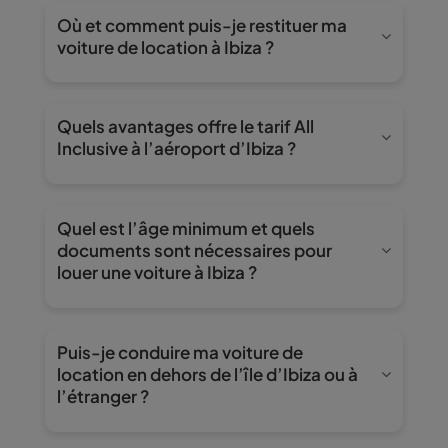
une couverture tous risques sans franchise,
bureau d’Ibiza, situé à côté de l’aéroport. À
Où et comment puis-je restituer ma
sans dépôt de garantie et avec un service
votre arrivée, notre navette gratuite viendra
voiture de location à Ibiza ?
prioritaire au comptoir ainsi que dans la navette
vous chercher au terminal et vous conduira à
grâce au service Express Line.
nos installations Wiber afin de vous remettre
Que vous réserviez avec le tarif Full/Full ou All
votre voiture de location rapidement et
Inclusive, la restitution du véhicule doit être
Quels avantages offre le tarif All
confortablement.
effectuée pendant les horaires d’ouverture
Inclusive à l’aéroport d’Ibiza ?
dans notre bureau d’Ibiza, situé à côté de
l’aéroport. Les restitutions en dehors des
Avec le tarif All Inclusive de Wiber, vous
horaires ne sont pas disponibles.
bénéficiez d’une couverture tous risques sans
Quel est l’âge minimum et quels
franchise, sans dépôt de garantie et d’un
documents sont nécessaires pour
service prioritaire au comptoir et dans la
louer une voiture à Ibiza ?
navette. C’est l’option la plus pratique et la plus
sûre pour vous déplacer à Ibiza en toute
Le conducteur principal doit être âgé d’au
tranquillité.
moins 21 ans et être titulaire du permis de
Puis-je conduire ma voiture de
conduire depuis au moins un an. Pour retirer le
location en dehors de l’île d’Ibiza ou à
véhicule, vous aurez simplement besoin de
l’étranger ?
votre permis valide, d’une pièce d’identité ou
d’un passeport et d’une carte de crédit ou débit
Non, les véhicules de Wiber à Ibiza ne peuvent