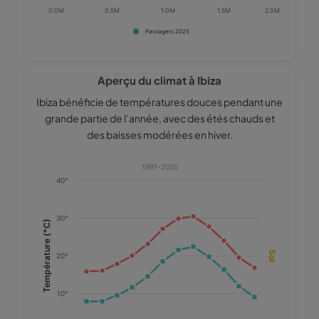
0.0M
0.5M
1.0M
1.5M
2.0M
Passagers 2025
End of interactive chart.
Aperçu du climat à Ibiza
Ibiza bénéficie de températures douces pendant une
grande partie de l’année, avec des étés chauds et
des baisses modérées en hiver.
Chart
1991-2020
40°
Combination chart with 4 data series.
1991-2020
The chart has 1 X axis displaying categories.
30°
Température (°C)
The chart has 2 Y axes displaying Température (°C), and Sol.
Sol
20°
10°