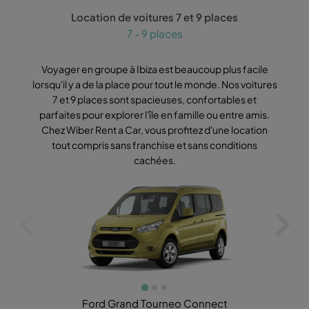
Location de voitures 7 et 9 places
7 - 9 places
Voyager en groupe à Ibiza est beaucoup plus facile
Nos
lorsqu'il y a de la place pour tout le monde. Nos voitures
c
7 et 9 places sont spacieuses, confortables et
de
parfaites pour explorer l'île en famille ou entre amis.
p
Chez Wiber Rent a Car, vous profitez d'une location
tout compris sans franchise et sans conditions
cachées.
Ford Grand Tourneo Connect