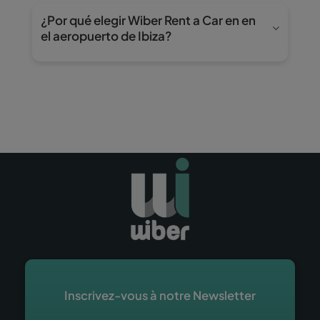
au nom du conducteur principal.
circuler que sur l’île. Il n’est pas autorisé de les
¿Por qué elegir Wiber Rent a Car en en
embarquer sur des ferries, de les transporter
el aeropuerto de Ibiza?
vers la péninsule ou d’autres îles, ni de sortir du
territoire espagnol.
Parce que nous misons sur une expérience sans
stress : des prix clairs dès le départ, des
véhicules modernes et un service prioritaire
grâce à la Express Line. Avec le check-in en
ligne, vous gagnerez du temps à votre arrivée et
profiterez d’un service rapide et efficace,
conçu pour que votre séjour à Ibiza commence
en toute sérénité.
Inscrivez-vous à notre Newsletter