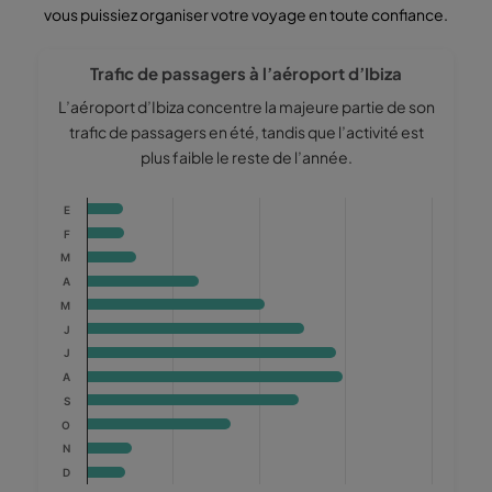
vous puissiez organiser votre voyage en toute confiance.
Trafic de passagers à l’aéroport d’Ibiza
L’aéroport d’Ibiza concentre la majeure partie de son
trafic de passagers en été, tandis que l’activité est
plus faible le reste de l’année.
Chart
E
Bar chart with 12 bars.
F
The chart has 1 X axis displaying categories.
M
The chart has 1 Y axis displaying values. Data ranges from 210
A
M
J
J
A
S
O
N
D