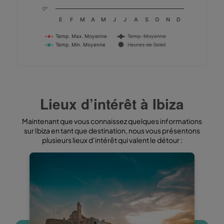
0°
E
F
M
A
M
J
J
A
S
O
N
D
Temp. Max. Moyenne
Temp. Moyenne
Temp. Min. Moyenne
Heures de Soleil
End of interactive chart.
Lieux d’intérêt à Ibiza
Maintenant que vous connaissez quelques informations
sur Ibiza en tant que destination, nous vous présentons
plusieurs lieux d’intérêt qui valent le détour :