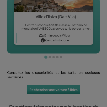
Ville d’Ibiza (Dalt Vila)
Centre historique fortifié classé au patrimoine
L
mondial de l’UNESCO, avec vue sur le port et la mer.
15 min depuis Wiber
Centre historique
Consultez les disponibilités et les tarifs en quelques
secondes :
Rechercher une voiture à Ibiza
Questions fréquentes sur la location de