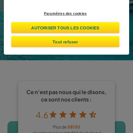
Déjà réservé ?
Gérer la réservation
Paramètres des cookies
Afficher les offres
AUTORISER TOUS LES COOKIES
J’ai au moins 25 ans
Tout refuser
Ce n'est pas nous qui le disons,
ce sont nos clients :
4.6
Plus de
58130
voyageurs nous ont déjà évalués sur