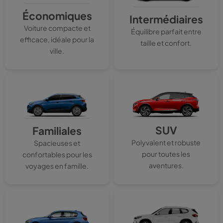
Économiques
Intermédiaires
Voiture compacte et
Équilibre parfait entre
efficace, idéale pour la
taille et confort.
ville.
SUV
Familiales
Polyvalent et robuste
Spacieuses et
pour toutes les
confortables pour les
aventures.
voyages en famille.