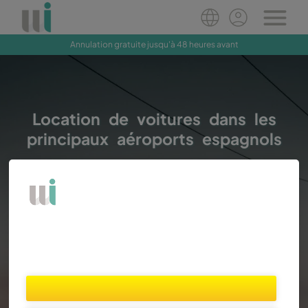
Annulation gratuite jusqu'à 48 heures avant
Réservez maintenant
Location de voitures dans les
principaux aéroports espagnols
Fourgons
Autos
Lieu
Prise en
Restitution
charge