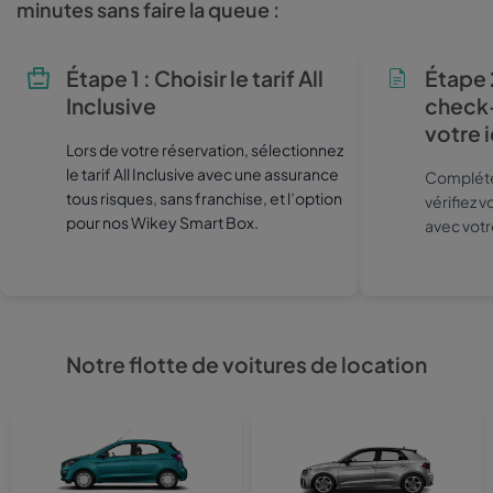
minutes sans faire la queue :
Étape 1 : Choisir le tarif All
Étape 2
Inclusive
check-i
votre 
Lors de votre réservation, sélectionnez
le tarif All Inclusive avec une assurance
Complétez
tous risques, sans franchise, et l’option
vérifiez 
pour nos Wikey Smart Box.
avec votr
Notre flotte de voitures de location