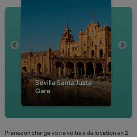
· Période de réservation et de location
: 3 mois à l'avance.
· Groupes de voitures : Tous.
· Offre valable pour les tarifs All
Inclusive et Smart Car.
· Lieux : toutes.
Réservez maintenant
· Tous les locations de voitures sont
soumises à
les Termes et Conditions
de Wiber Rent a Car.
Sevilla Santa Justa
Gare
Prenez en charge votre voiture de location en 2