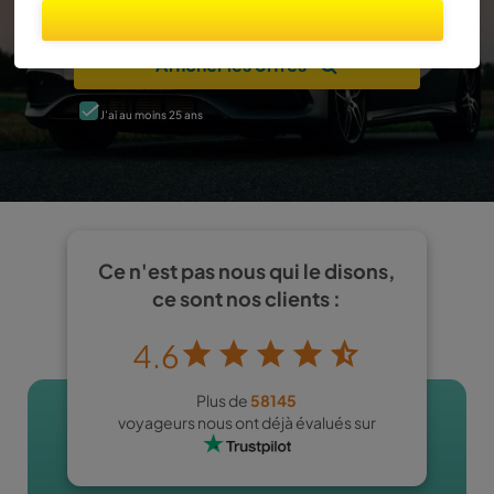
Déjà réservé ?
Gérer la réservation
Afficher les offres
J’ai au moins 25 ans
Ce n'est pas nous qui le disons,
ce sont nos clients :
4.6
Plus de
58145
voyageurs nous ont déjà évalués sur