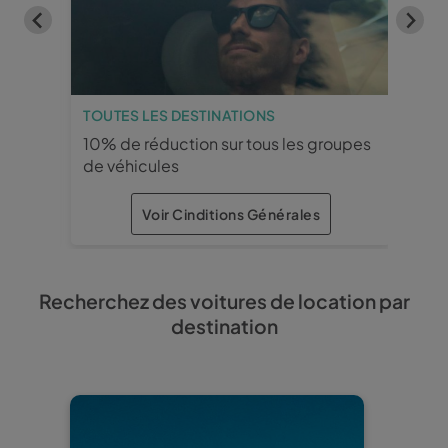
TOUTES LES DESTINATIONS
MÁ
s
10% de réduction sur tous les groupes
15 %
de véhicules
fou
Voir Cinditions Générales
×
×
Recherchez des voitures de location par
TOUTES LES DESTINATIONS
destination
10% de réduction sur
tous les groupes de
véhicules