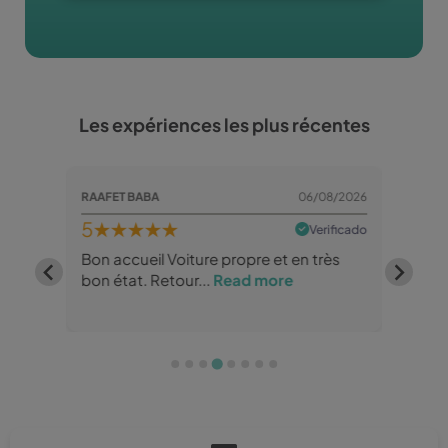
Les expériences les plus récentes
08/2026
RAAFET BABA
06/08/2026
Sadesse
5
★★★★★
5
★
rificado
Verificado
ure
Bon accueil Voiture propre et en très
Très r
bon état. Retour...
Read more
reco